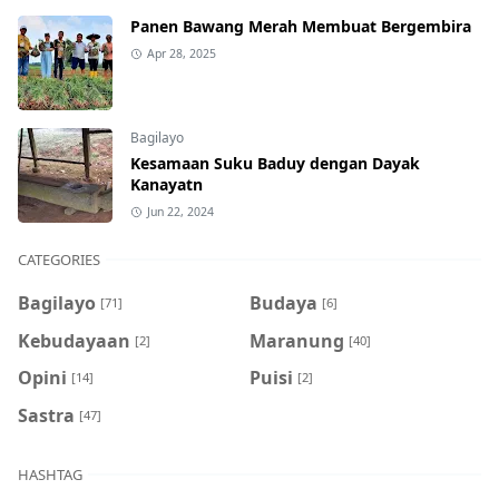
Panen Bawang Merah Membuat Bergembira
Apr 28, 2025
Bagilayo
Kesamaan Suku Baduy dengan Dayak
Kanayatn
Jun 22, 2024
CATEGORIES
Bagilayo
Budaya
[71]
[6]
Kebudayaan
Maranung
[2]
[40]
Opini
Puisi
[14]
[2]
Sastra
[47]
HASHTAG