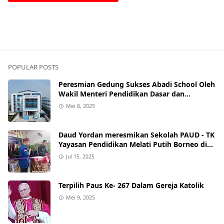
POPULAR POSTS
Peresmian Gedung Sukses Abadi School Oleh
Wakil Menteri Pendidikan Dasar dan
Menengah RI
Mei 8, 2025
Daud Yordan meresmikan Sekolah PAUD - TK
Yayasan Pendidikan Melati Putih Borneo di
Kawasan Senen.
Jul 15, 2025
Terpilih Paus Ke- 267 Dalam Gereja Katolik
Mei 9, 2025