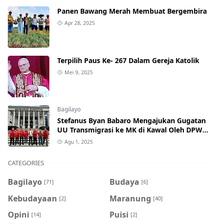
Panen Bawang Merah Membuat Bergembira
Apr 28, 2025
Terpilih Paus Ke- 267 Dalam Gereja Katolik
Mei 9, 2025
Bagilayo
Stefanus Byan Babaro Mengajukan Gugatan
UU Transmigrasi ke MK di Kawal Oleh DPW
TBBR Jakarta
Agu 1, 2025
CATEGORIES
Bagilayo
Budaya
[71]
[6]
Kebudayaan
Maranung
[2]
[40]
Opini
Puisi
[14]
[2]