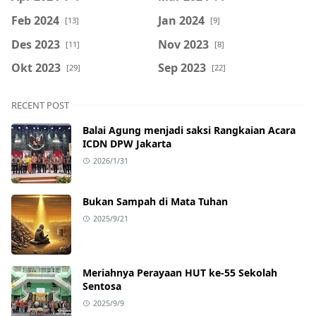
Feb 2024
Jan 2024
[13]
[9]
Des 2023
Nov 2023
[11]
[8]
Okt 2023
Sep 2023
[29]
[22]
RECENT POST
Balai Agung menjadi saksi Rangkaian Acara
ICDN DPW Jakarta
2026/1/31
Bukan Sampah di Mata Tuhan
2025/9/21
Meriahnya Perayaan HUT ke-55 Sekolah
Sentosa
2025/9/9