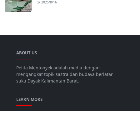
2025/8/16
ABOUT US
Pelita Mentonyek adalah media dengan
mengangkat topik sastra dan budaya berlatar
suku Dayak Kalimantan Barat.
LEARN MORE
About Us
Contact
Disclaimer