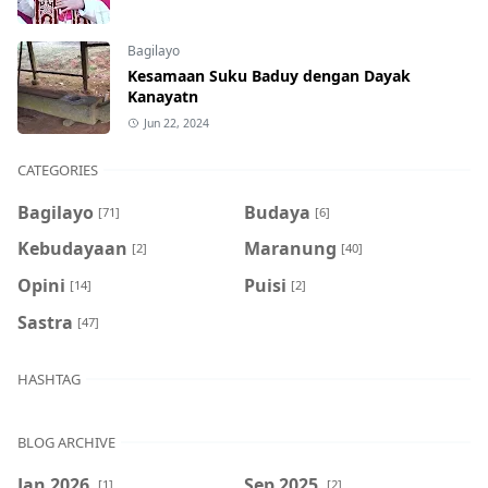
Bagilayo
Kesamaan Suku Baduy dengan Dayak
Kanayatn
Jun 22, 2024
CATEGORIES
Bagilayo
Budaya
[71]
[6]
Kebudayaan
Maranung
[2]
[40]
Opini
Puisi
[14]
[2]
Sastra
[47]
HASHTAG
BLOG ARCHIVE
Jan 2026
Sep 2025
[1]
[2]