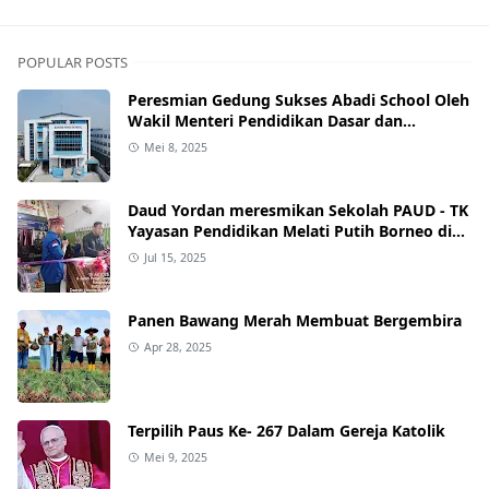
POPULAR POSTS
Peresmian Gedung Sukses Abadi School Oleh
Wakil Menteri Pendidikan Dasar dan
Menengah RI
Mei 8, 2025
Daud Yordan meresmikan Sekolah PAUD - TK
Yayasan Pendidikan Melati Putih Borneo di
Kawasan Senen.
Jul 15, 2025
Panen Bawang Merah Membuat Bergembira
Apr 28, 2025
Terpilih Paus Ke- 267 Dalam Gereja Katolik
Mei 9, 2025