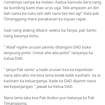
rumahnya sampe ba malam. Kadua kamuda dara nang
ba buntikng kami mao urus uga. Tele ampeatn ari diri
dah sama ba suku lain dah nana teo-teo agi" Kata pak
Timanggong mare panakanan ka tujuan rapat.
Saat nang atakng dibare waktu ba Tanya, pak Santo
nang batanya doho.
" Maaf ngahe urusan pemilu ditangani DAD buke
langsung polisi. Untuk ahe ada polisi" tanyanya ka
katua DAD.
" Janya Pak santo' a kade urusan koa ka kepolisian
nana abis-abis me bisa lama bolak-balik kasihatn ka ia
kasihatn ka keluarganya. Kade ka DAD dijamin nana
berkepanjangan " Jawab ka Ketua DAD.
Nana lama laka koa Pak Andon pun batanya ka Pak
Timanggong.