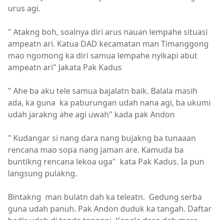
urus agi.
" Atakng boh, soalnya diri arus nauan lempahe situasi
ampeatn ari. Katua DAD kecamatan man Timanggong
mao ngomong ka diri samua lempahe nyikapi abut
ampeatn ari" Jakata Pak Kadus
" Ahe ba aku tele samua bajalatn baik. Balala masih
ada, ka guna ka paburungan udah nana agi, ba ukumi
udah jarakng ahe agi uwah" kada pak Andon
" Kudangar si nang dara nang bujakng ba tunaaan
rencana mao sopa nang jaman are. Kamuda ba
buntikng rencana lekoa uga" kata Pak Kadus. Ia pun
langsung pulakng.
Bintakng man bulatn dah ka teleatn. Gedung serba
guna udah panuh. Pak Andon duduk ka tangah. Daftar