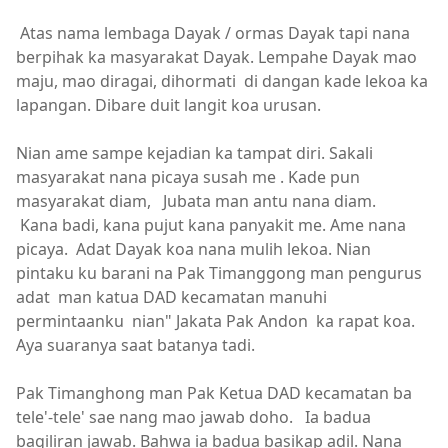
Atas nama lembaga Dayak / ormas Dayak tapi nana
berpihak ka masyarakat Dayak. Lempahe Dayak mao
maju, mao diragai, dihormati di dangan kade lekoa ka
lapangan. Dibare duit langit koa urusan.
Nian ame sampe kejadian ka tampat diri. Sakali
masyarakat nana picaya susah me . Kade pun
masyarakat diam, Jubata man antu nana diam.
Kana badi, kana pujut kana panyakit me. Ame nana
picaya. Adat Dayak koa nana mulih lekoa. Nian
pintaku ku barani na Pak Timanggong man pengurus
adat man katua DAD kecamatan manuhi
permintaanku nian" Jakata Pak Andon ka rapat koa.
Aya suaranya saat batanya tadi.
Pak Timanghong man Pak Ketua DAD kecamatan ba
tele'-tele' sae nang mao jawab doho. Ia badua
bagiliran jawab. Bahwa ia badua basikap adil. Nana