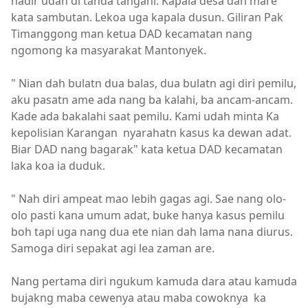
hadir udah di tanda tangani. Kapala desa dah mare
kata sambutan. Lekoa uga kapala dusun. Giliran Pak
Timanggong man ketua DAD kecamatan nang
ngomong ka masyarakat Mantonyek.
" Nian dah bulatn dua balas, dua bulatn agi diri pemilu,
aku pasatn ame ada nang ba kalahi, ba ancam-ancam.
Kade ada bakalahi saat pemilu. Kami udah minta Ka
kepolisian Karangan nyarahatn kasus ka dewan adat.
Biar DAD nang bagarak" kata ketua DAD kecamatan
laka koa ia duduk.
" Nah diri ampeat mao lebih gagas agi. Sae nang olo-
olo pasti kana umum adat, buke hanya kasus pemilu
boh tapi uga nang dua ete nian dah lama nana diurus.
Samoga diri sepakat agi lea zaman are.
Nang pertama diri ngukum kamuda dara atau kamuda
bujakng maba cewenya atau maba cowoknya ka