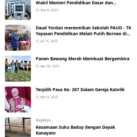
Wakil Menteri Pendidikan Dasar dan
Menengah RI
Mei 8, 2025
Daud Yordan meresmikan Sekolah PAUD - TK
Yayasan Pendidikan Melati Putih Borneo di
Kawasan Senen.
Jul 15, 2025
Panen Bawang Merah Membuat Bergembira
Apr 28, 2025
Terpilih Paus Ke- 267 Dalam Gereja Katolik
Mei 9, 2025
Bagilayo
Kesamaan Suku Baduy dengan Dayak
Kanayatn