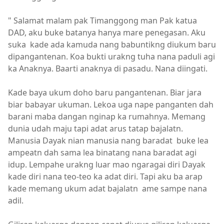
" Salamat malam pak Timanggong man Pak katua
DAD, aku buke batanya hanya mare penegasan. Aku
suka kade ada kamuda nang babuntikng diukum baru
dipangantenan. Koa bukti urakng tuha nana paduli agi
ka Anaknya. Baarti anaknya di pasadu. Nana diingati.
Kade baya ukum doho baru pangantenan. Biar jara
biar babayar ukuman. Lekoa uga nape panganten dah
barani maba dangan nginap ka rumahnya. Memang
dunia udah maju tapi adat arus tatap bajalatn.
Manusia Dayak nian manusia nang baradat buke lea
ampeatn dah sama lea binatang nana baradat agi
idup. Lempahe urakng luar mao ngaragai diri Dayak
kade diri nana teo-teo ka adat diri. Tapi aku ba arap
kade memang ukum adat bajalatn ame sampe nana
adil.