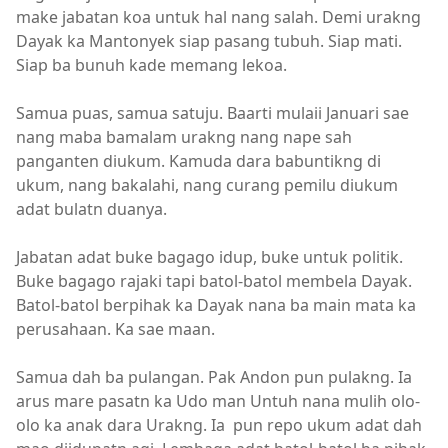
make jabatan koa untuk hal nang salah. Demi urakng
Dayak ka Mantonyek siap pasang tubuh. Siap mati.
Siap ba bunuh kade memang lekoa.
Samua puas, samua satuju. Baarti mulaii Januari sae
nang maba bamalam urakng nang nape sah
panganten diukum. Kamuda dara babuntikng di
ukum, nang bakalahi, nang curang pemilu diukum
adat bulatn duanya.
Jabatan adat buke bagago idup, buke untuk politik.
Buke bagago rajaki tapi batol-batol membela Dayak.
Batol-batol berpihak ka Dayak nana ba main mata ka
perusahaan. Ka sae maan.
Samua dah ba pulangan. Pak Andon pun pulakng. Ia
arus mare pasatn ka Udo man Untuh nana mulih olo-
olo ka anak dara Urakng. Ia pun repo ukum adat dah