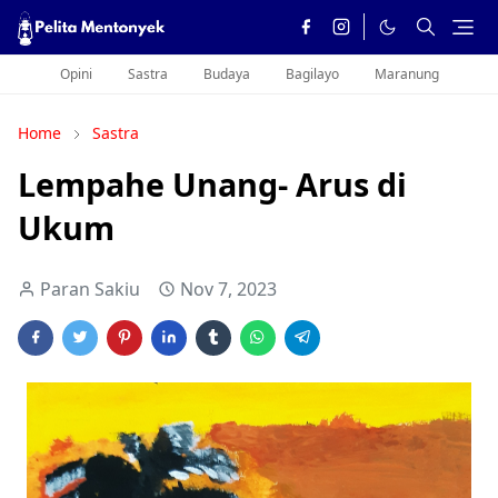
Opini
Sastra
Budaya
Bagilayo
Maranung
Home
Sastra
Lempahe Unang- Arus di
Ukum
Paran Sakiu
Nov 7, 2023