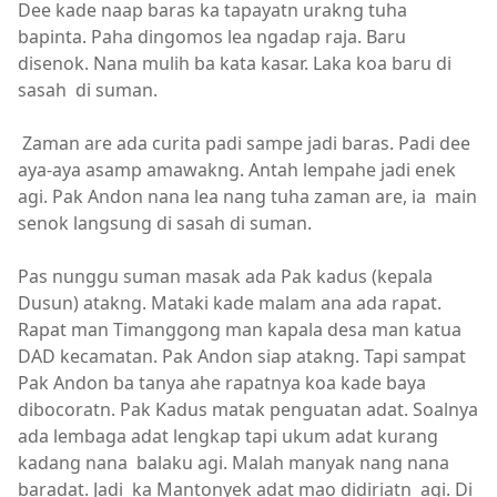
Dee kade naap baras ka tapayatn urakng tuha
bapinta. Paha dingomos lea ngadap raja. Baru
disenok. Nana mulih ba kata kasar. Laka koa baru di
sasah di suman.
Zaman are ada curita padi sampe jadi baras. Padi dee
aya-aya asamp amawakng. Antah lempahe jadi enek
agi. Pak Andon nana lea nang tuha zaman are, ia main
senok langsung di sasah di suman.
Pas nunggu suman masak ada Pak kadus (kepala
Dusun) atakng. Mataki kade malam ana ada rapat.
Rapat man Timanggong man kapala desa man katua
DAD kecamatan. Pak Andon siap atakng. Tapi sampat
Pak Andon ba tanya ahe rapatnya koa kade baya
dibocoratn. Pak Kadus matak penguatan adat. Soalnya
ada lembaga adat lengkap tapi ukum adat kurang
kadang nana balaku agi. Malah manyak nang nana
baradat. Jadi ka Mantonyek adat mao didiriatn agi. Di