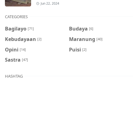
Jun 22, 2024
CATEGORIES
Bagilayo
Budaya
[71]
[6]
Kebudayaan
Maranung
[2]
[40]
Opini
Puisi
[14]
[2]
Sastra
[47]
HASHTAG
BLOG ARCHIVE
Jan 2026
Sep 2025
[1]
[2]
Agu 2025
Jul 2025
[4]
[1]
Mei 2025
Apr 2025
[3]
[3]
Mar 2025
Feb 2025
[2]
[1]