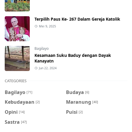
Terpilih Paus Ke- 267 Dalam Gereja Katolik
Mei 9, 2025
Bagilayo
Kesamaan Suku Baduy dengan Dayak
Kanayatn
Jun 22, 2024
CATEGORIES
Bagilayo
Budaya
[71]
[6]
Kebudayaan
Maranung
[2]
[40]
Opini
Puisi
[14]
[2]
Sastra
[47]