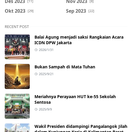
Des 2023
Nov 2023
[11]
[8]
Okt 2023
Sep 2023
[29]
[22]
RECENT POST
Balai Agung menjadi saksi Rangkaian Acara
ICDN DPW Jakarta
2026/1/31
Bukan Sampah di Mata Tuhan
2025/9/21
Meriahnya Perayaan HUT ke-55 Sekolah
Sentosa
2025/9/9
Wakil Presiden didampingi Pangalangok Jilah
dalam Kunjungan Kerja di Kalimantan Barat