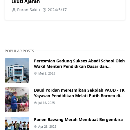
Ikuti Ajaran
Paran Sakiu
2024/5/17
POPULAR POSTS
Peresmian Gedung Sukses Abadi School Oleh
Wakil Menteri Pendidikan Dasar dan
Menengah RI
Mei 8, 2025
Daud Yordan meresmikan Sekolah PAUD - TK
Yayasan Pendidikan Melati Putih Borneo di
Kawasan Senen.
Jul 15, 2025
Panen Bawang Merah Membuat Bergembira
Apr 28, 2025